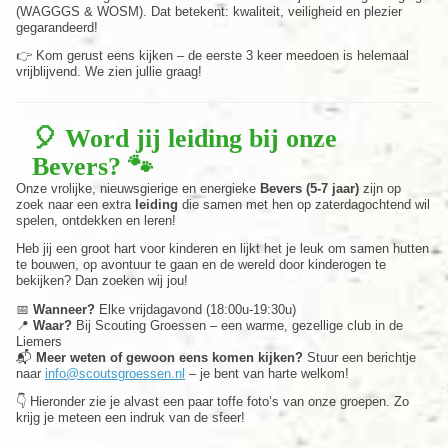
(WAGGGS & WOSM). Dat betekent: kwaliteit, veiligheid en plezier
gegarandeerd!
👉 Kom gerust eens kijken – de eerste 3 keer meedoen is helemaal
vrijblijvend. We zien jullie graag!
🎈
Word jij leiding bij onze
Bevers?
🐾
Onze vrolijke, nieuwsgierige en energieke
Bevers (5-7 jaar)
zijn op
zoek naar een extra
leiding
die samen met hen op zaterdagochtend wil
spelen, ontdekken en leren!
Heb jij een groot hart voor kinderen en lijkt het je leuk om samen hutten
te bouwen, op avontuur te gaan en de wereld door kinderogen te
bekijken? Dan zoeken wij jou!
📅
Wanneer?
Elke vrijdagavond (18:00u-19:30u)
📍
Waar?
Bij Scouting Groessen – een warme, gezellige club in de
Liemers
📬
Meer weten of gewoon eens komen kijken?
Stuur een berichtje
naar
info@scoutsgroessen.nl
– je bent van harte welkom!
👇 Hieronder zie je alvast een paar toffe foto’s van onze groepen. Zo
krijg je meteen een indruk van de sfeer!