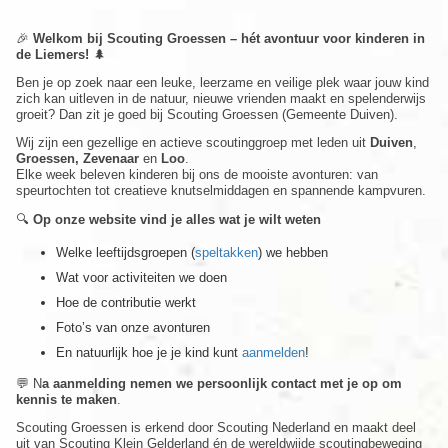
🎉
Welkom bij Scouting Groessen – hét avontuur voor kinderen in
de Liemers!
🌲
Ben je op zoek naar een leuke, leerzame en veilige plek waar jouw kind
zich kan uitleven in de natuur, nieuwe vrienden maakt en spelenderwijs
groeit? Dan zit je goed bij Scouting Groessen (Gemeente Duiven).
Wij zijn een gezellige en actieve scoutinggroep met leden uit
Duiven
,
Groessen, Zevenaar
en
Loo
.
Elke week beleven kinderen bij ons de mooiste avonturen: van
speurtochten tot creatieve knutselmiddagen en spannende kampvuren.
🔍
Op onze website vind je alles wat je wilt weten
Welke leeftijdsgroepen (
speltakken
) we hebben
Wat voor activiteiten we doen
Hoe de contributie werkt
Foto’s van onze avonturen
En natuurlijk hoe je je kind kunt
aanmelden
!
💬 N
a aanmelding nemen we persoonlijk contact met je op om
kennis te maken
.
Scouting Groessen is erkend door Scouting Nederland en maakt deel
uit van Scouting Klein Gelderland én de wereldwijde scoutingbeweging