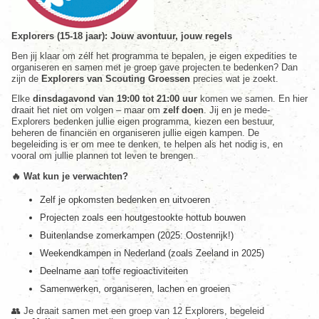
Explorers (15-18 jaar): Jouw avontuur, jouw regels
Ben jij klaar om zélf het programma te bepalen, je eigen expedities te
organiseren en samen met je groep gave projecten te bedenken? Dan
zijn de
Explorers van Scouting Groessen
precies wat je zoekt.
Elke
dinsdagavond van 19:00 tot 21:00 uur
komen we samen. En hier
draait het niet om volgen – maar om
zelf doen
. Jij en je mede-
Explorers bedenken jullie eigen programma, kiezen een bestuur,
beheren de financiën en organiseren jullie eigen kampen. De
begeleiding is er om mee te denken, te helpen als het nodig is, en
vooral om jullie plannen tot leven te brengen.
🔥 Wat kun je verwachten?
Zelf je opkomsten bedenken en uitvoeren
Projecten zoals een houtgestookte hottub bouwen
Buitenlandse zomerkampen (2025: Oostenrijk!)
Weekendkampen in Nederland (zoals Zeeland in 2025)
Deelname aan toffe regioactiviteiten
Samenwerken, organiseren, lachen en groeien
👥 Je draait samen met een groep van 12 Explorers, begeleid