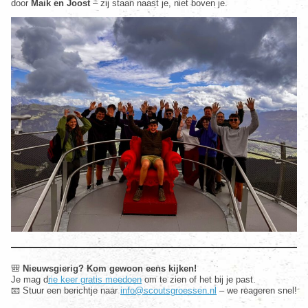
door
Maik en Joost
– zij staan naast je, niet boven je.
🎒
Nieuwsgierig? Kom gewoon eens kijken!
Je mag d
rie keer gratis meedoen
om te zien of het bij je past.
📧 Stuur een berichtje naar
info@scoutsgroessen.nl
– we reageren snel!